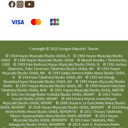
Copyright © 2025 Donguri Republic Taiwan
© 1984 Hayao Miyazaki/Studio Ghibli, H © 1986 Hayao Miyazaki/Studio
Ghibli © 1988 Hayao Miyazaki/Studio Ghibli © Akiyuki Nosaka / Shinchosha,
1988 © 1989 Eiko Kadono/Hayao Miyazaki/Studio Ghibli, N © 1991 Hotaru
Okamoto, Yuko Tone/Isao Takahata/Studio Ghibli, NH © 1992 Hayao
Miyazaki/Studio Ghibli, NN © 1993 Saeko Himuro/Keiko Niwa/Studio Ghibli,
N © 1994 Isao Takahata/Studio Ghibli, NH © 1995 Aoi Hiiragi,
Shueisha/Hayao Miyazaki/Studio Ghibli, NH © 1995 Hayao Miyazaki/Studio
Ghibli © 1997 Hayao Miyazaki/Studio Ghibli, ND © 1999 Hisaichi Ishii/Isao
Takahata/Studio Ghibli, NHD © 2001 Hayao Miyazaki/Studio Ghibli, NDDTM
© 2002 Aoi Hiiragi/Reiko Yoshida/Studio Ghibli, NDHMT © 2002 Toshio
Suzuki/Studio Ghibli, NDHMT © 2004 Diana Wynne Jones/Hayao
Miyazaki/Studio Ghibli, NDDMT © 2006 Ursula K. Le Guin/Keiko Niwa/Studio
Ghibli, NDHDMT © 2008 Hayao Miyazaki/Studio Ghibli, NDHDMT © 2010 Mary
Norton/Keiko Niwa/Studio Ghibli, NDHDMTW © 2011 Chizuru Takahashi,
Tetsuro Sayama/Keiko Niwa/Studio Ghibli, NDHDMT © 2013 Hayao
Miyazaki/Studio Ghibli, NDHDMTK © 2013 Isao Takahata, Riko
Sakaguchi/Studio Ghibli, NDHDMTK © 2014 Joan G. Robinson/Keiko