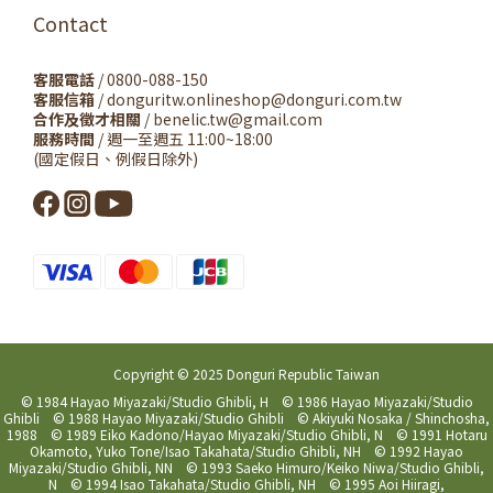
Contact
客服電話
/ 0800-088-150
客服信箱
/ donguritw.onlineshop@donguri.com.tw
合作及徵才相關
/ benelic.tw@gmail.com
服務時間
/ 週一至週五 11:00~18:00
(國定假日、例假日除外)
Copyright © 2025 Donguri Republic Taiwan
© 1984 Hayao Miyazaki/Studio Ghibli, H © 1986 Hayao Miyazaki/Studio
Ghibli © 1988 Hayao Miyazaki/Studio Ghibli © Akiyuki Nosaka / Shinchosha,
1988 © 1989 Eiko Kadono/Hayao Miyazaki/Studio Ghibli, N © 1991 Hotaru
Okamoto, Yuko Tone/Isao Takahata/Studio Ghibli, NH © 1992 Hayao
Miyazaki/Studio Ghibli, NN © 1993 Saeko Himuro/Keiko Niwa/Studio Ghibli,
N © 1994 Isao Takahata/Studio Ghibli, NH © 1995 Aoi Hiiragi,