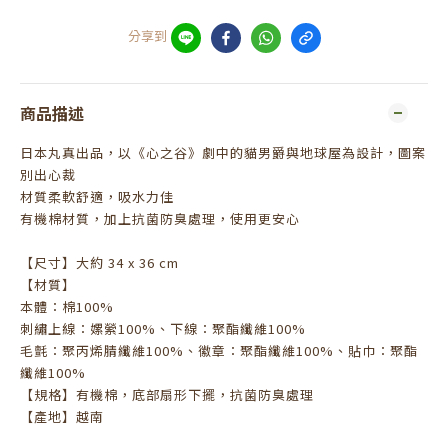
分享到
商品描述
日本丸真出品，以《心之谷》劇中的貓男爵與地球屋為設計，圖案
別出心裁
材質柔軟舒適，吸水力佳
有機棉材質，加上抗菌防臭處理，使用更安心
【尺寸】大約 34 x 36 cm
【材質】
本體：棉100%
刺繡上線：嫘縈100%、下線：聚酯纖維100%
毛氈：聚丙烯腈纖維100%、徽章：聚酯纖維100%、貼巾：聚酯
纖維100%
【規格】有機棉，底部扇形下擺，抗菌防臭處理
【產地】越南