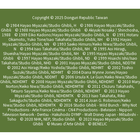
Copyright © 2025 Donguri Republic Taiwan
© 1984 Hayao Miyazaki/Studio Ghibli, H © 1986 Hayao Miyazaki/Studio
Ghibli © 1988 Hayao Miyazaki/Studio Ghibli © Akiyuki Nosaka / Shinchosha,
1988 © 1989 Eiko Kadono/Hayao Miyazaki/Studio Ghibli, N © 1991 Hotaru
Okamoto, Yuko Tone/Isao Takahata/Studio Ghibli, NH © 1992 Hayao
Miyazaki/Studio Ghibli, NN © 1993 Saeko Himuro/Keiko Niwa/Studio Ghibli,
N © 1994 Isao Takahata/Studio Ghibli, NH © 1995 Aoi Hiiragi,
Shueisha/Hayao Miyazaki/Studio Ghibli, NH © 1995 Hayao Miyazaki/Studio
Ghibli © 1997 Hayao Miyazaki/Studio Ghibli, ND © 1999 Hisaichi Ishii/Isao
Takahata/Studio Ghibli, NHD © 2001 Hayao Miyazaki/Studio Ghibli, NDDTM
© 2002 Aoi Hiiragi/Reiko Yoshida/Studio Ghibli, NDHMT © 2002 Toshio
Suzuki/Studio Ghibli, NDHMT © 2004 Diana Wynne Jones/Hayao
Miyazaki/Studio Ghibli, NDDMT © 2006 Ursula K. Le Guin/Keiko Niwa/Studio
Ghibli, NDHDMT © 2008 Hayao Miyazaki/Studio Ghibli, NDHDMT © 2010 Mary
Norton/Keiko Niwa/Studio Ghibli, NDHDMTW © 2011 Chizuru Takahashi,
Tetsuro Sayama/Keiko Niwa/Studio Ghibli, NDHDMT © 2013 Hayao
Miyazaki/Studio Ghibli, NDHDMTK © 2013 Isao Takahata, Riko
Sakaguchi/Studio Ghibli, NDHDMTK © 2014 Joan G. Robinson/Keiko
Niwa/Studio Ghibli, NDHDMTK © 2016 Studio Ghibli - Wild Bunch - Why Not
Productions - Arte France Cinéma - CN4 Productions - Belvision - Nippon
Television Network - Dentsu - Hakuhodo DYMP - Walt Disney Japan - Mitsubishi -
Toho © 2020 NHK, NEP, Studio Ghibli © 2023 Hayao Miyazaki/Studio
Ghibli © Museo d'Arte Ghibli © BENELIC