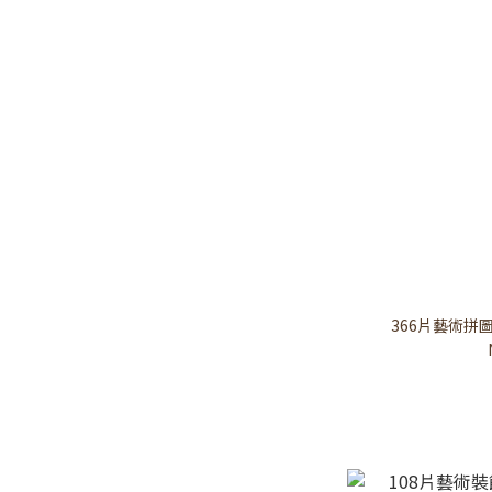
366片藝術拼