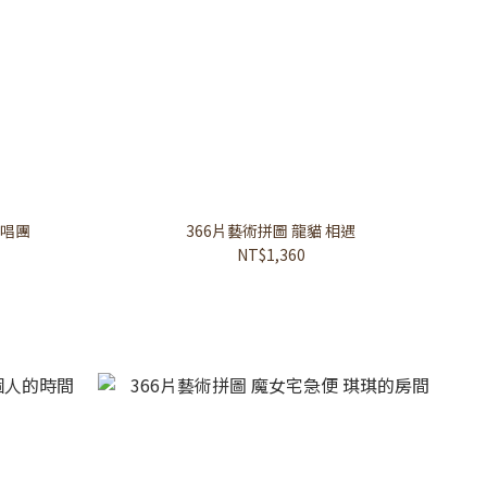
合唱團
366片藝術拼圖 龍貓 相遇
NT$1,360