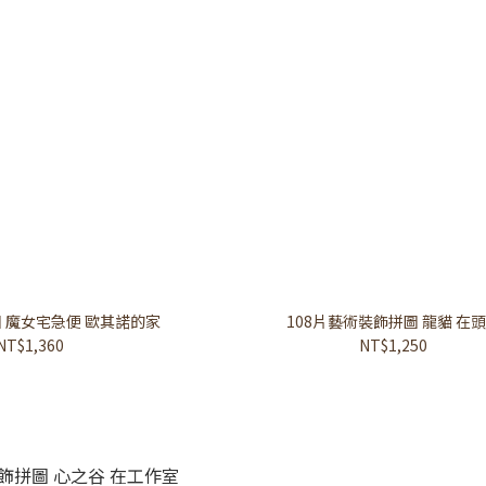
圖 魔女宅急便 歐其諾的家
108片藝術裝飾拼圖 龍貓 在
NT$1,360
NT$1,250