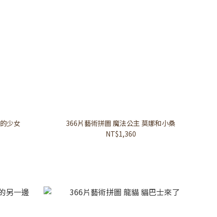
降的少女
366片藝術拼圖 魔法公主 莫娜和小桑
NT$1,360