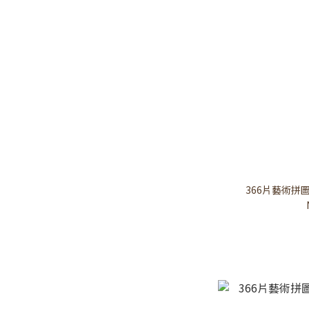
366片藝術拼