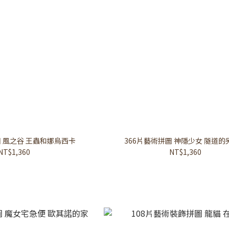
圖 風之谷 王蟲和娜烏西卡
366片藝術拼圖 神隱少女 隧道的
NT$1,360
NT$1,360