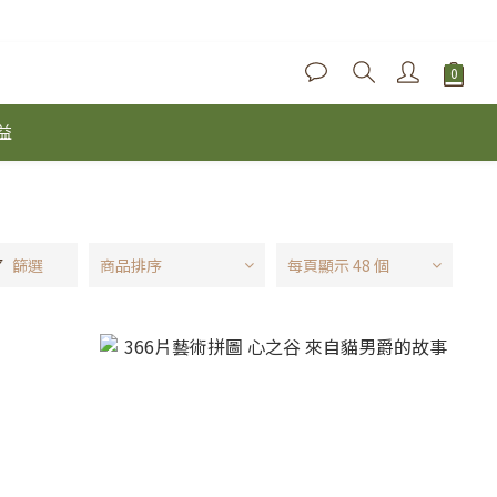
益
篩選
商品排序
每頁顯示 48 個