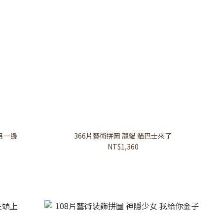
另一邊
366片藝術拼圖 龍貓 貓巴士來了
NT$1,360