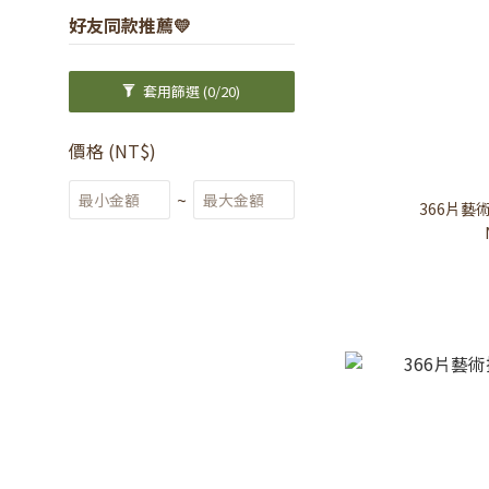
好友同款推薦💛
套用篩選
(0/20)
價格 (NT$)
~
366片藝