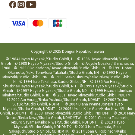
Copyright © 2025 Donguri Republic Taiwan
© 1984 Hayao Miyazaki/Studio Ghibli, H © 1986 Hayao Miyazaki/Studio
Ghibli © 1988 Hayao Miyazaki/Studio Ghibli © Akiyuki Nosaka / Shinchosha,
1988 © 1989 Eiko Kadono/Hayao Miyazaki/Studio Ghibli, N © 1991 Hotaru
Okamoto, Yuko Tone/Isao Takahata/Studio Ghibli, NH © 1992 Hayao
Miyazaki/Studio Ghibli, NN © 1993 Saeko Himuro/Keiko Niwa/Studio Ghibli,
N © 1994 Isao Takahata/Studio Ghibli, NH © 1995 Aoi Hiiragi,
Shueisha/Hayao Miyazaki/Studio Ghibli, NH © 1995 Hayao Miyazaki/Studio
Ghibli © 1997 Hayao Miyazaki/Studio Ghibli, ND © 1999 Hisaichi Ishii/Isao
Takahata/Studio Ghibli, NHD © 2001 Hayao Miyazaki/Studio Ghibli, NDDTM
© 2002 Aoi Hiiragi/Reiko Yoshida/Studio Ghibli, NDHMT © 2002 Toshio
Suzuki/Studio Ghibli, NDHMT © 2004 Diana Wynne Jones/Hayao
Miyazaki/Studio Ghibli, NDDMT © 2006 Ursula K. Le Guin/Keiko Niwa/Studio
Ghibli, NDHDMT © 2008 Hayao Miyazaki/Studio Ghibli, NDHDMT © 2010 Mary
Norton/Keiko Niwa/Studio Ghibli, NDHDMTW © 2011 Chizuru Takahashi,
Tetsuro Sayama/Keiko Niwa/Studio Ghibli, NDHDMT © 2013 Hayao
Miyazaki/Studio Ghibli, NDHDMTK © 2013 Isao Takahata, Riko
Sakaguchi/Studio Ghibli, NDHDMTK © 2014 Joan G. Robinson/Keiko