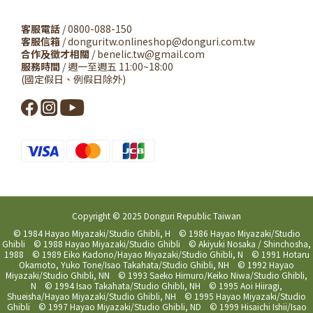
客服電話
/ 0800-088-150
客服信箱
/ donguritw.onlineshop@donguri.com.tw
合作及徵才相關
/ benelic.tw@gmail.com
服務時間
/ 週一至週五 11:00~18:00
(國定假日、例假日除外)
Copyright © 2025 Donguri Republic Taiwan
© 1984 Hayao Miyazaki/Studio Ghibli, H © 1986 Hayao Miyazaki/Studio
Ghibli © 1988 Hayao Miyazaki/Studio Ghibli © Akiyuki Nosaka / Shinchosha,
1988 © 1989 Eiko Kadono/Hayao Miyazaki/Studio Ghibli, N © 1991 Hotaru
Okamoto, Yuko Tone/Isao Takahata/Studio Ghibli, NH © 1992 Hayao
Miyazaki/Studio Ghibli, NN © 1993 Saeko Himuro/Keiko Niwa/Studio Ghibli,
N © 1994 Isao Takahata/Studio Ghibli, NH © 1995 Aoi Hiiragi,
Shueisha/Hayao Miyazaki/Studio Ghibli, NH © 1995 Hayao Miyazaki/Studio
Ghibli © 1997 Hayao Miyazaki/Studio Ghibli, ND © 1999 Hisaichi Ishii/Isao