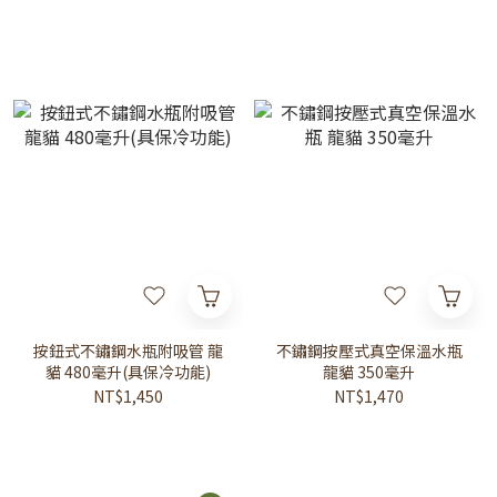
按鈕式不鏽鋼水瓶附吸管 龍
不鏽鋼按壓式真空保溫水瓶
貓 480毫升(具保冷功能)
龍貓 350毫升
NT$1,450
NT$1,470