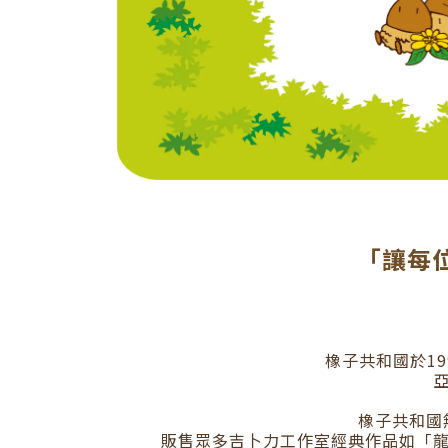
「讓每
橡子共和國於
19
橡子共和國
販售眾多吉卜力工作室經典作品如「龍