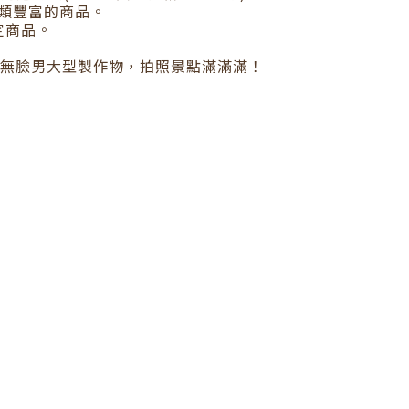
類豐富的商品。
定商品。
」無臉男大型製作物，拍照景點滿滿滿！
。