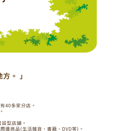
方。 」
 有
40
多家分店。
。
常設型店舖。
之周邊商品
(
生活雜貨、書籍、
DVD
等
)
。