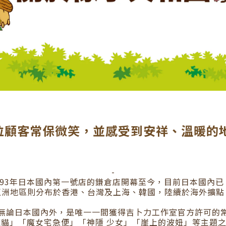
位顧客常保微笑，並感受到安祥、溫暖的地
-
93
年日本國內第一號店的鎌倉店開幕至今，目前日本國內已
亞洲地區則分布於香港、台灣及上海、韓國，陸續於海外擴點
無論日本國內外，是唯一一間獲得吉卜力工作室官方許可的
貓」「魔女宅急便」「神隱 少女」「崖上的波妞」等主題