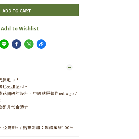
ADD TO CART
Add to Wishlist
洗臉毛巾！
膚也更加溫和。
花圈般的設計，中間點綴著作品Logo♪
！
物都非常合適☆
亞麻8％ / 貼布刺繡：聚酯纖維100％