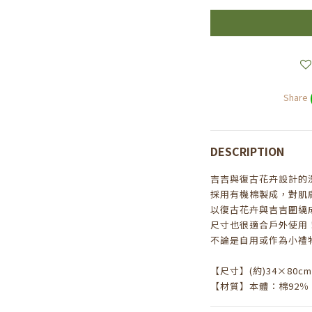
Share
DESCRIPTION
吉吉與復古花卉設計的
採用有機棉製成，對肌
以復古花卉與吉吉圍繞成
尺寸也很適合戶外使用
不論是自用或作為小禮
【尺寸】(約)34×80cm
【材質】本體：棉92％、