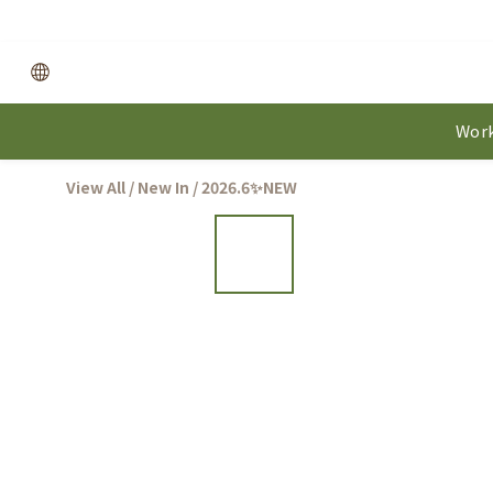
Work
View All
/
New In
/
2026.6✨NEW