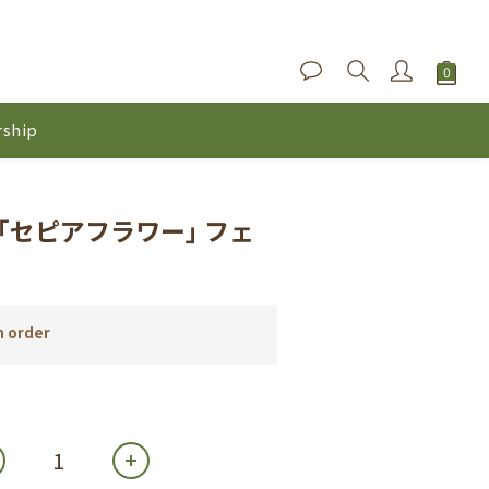
ship
｢セピアフラワー｣ フェ
 order