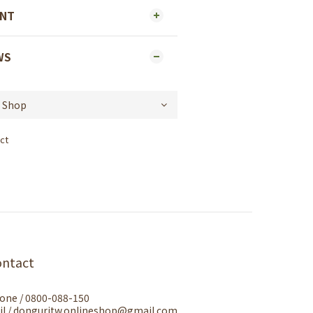
ENT
WS
ct
ontact
one / 0800-088-150
il / donguritw.onlineshop@gmail.com