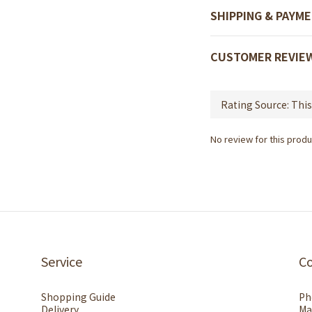
SHIPPING & PAYM
CUSTOMER REVIE
No review for this produ
Service
C
Shopping Guide
Ph
Delivery
Ma