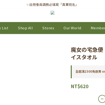
✨註冊會員請務必填寫「真實姓名」
✨註冊會員請務必填寫「真實姓名」
｜每月8日｜會員滿千免運日
✨註冊會員請務必填寫「真實姓名」
 List
Shop All
Stores
Our World
Member
魔女の宅急便 
イスタオル
全館滿1500免運費 on
NT$620