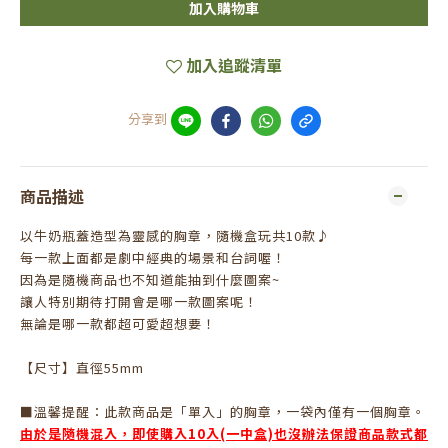
加入購物車
加入追蹤清單
分享到
商品描述
以牛奶瓶蓋造型為靈感的胸章，隨機盒玩共10款♪
每一款上面都是劇中經典的場景和台詞喔！
因為是隨機商品也不知道能抽到什麼圖案~
讓人特別期待打開會是哪一款圖案呢！
無論是哪一款都超可愛超想要！
【尺寸】直徑55mm
■溫馨提醒：此款商品是「單入」的胸章，一袋內僅有一個胸章。
由於是隨機混入，即使購入10入(一中盒)也沒辦法保證商品款式都