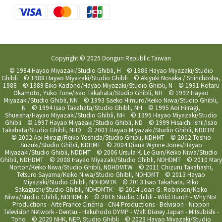
Copyright © 2025 Donguri Republic Taiwan
© 1984 Hayao Miyazaki/Studio Ghibli, H © 1986 Hayao Miyazaki/Studio
Ghibli © 1988 Hayao Miyazaki/Studio Ghibli © Akiyuki Nosaka / Shinchosha,
1988 © 1989 Eiko Kadono/Hayao Miyazaki/Studio Ghibli, N © 1991 Hotaru
Okamoto, Yuko Tone/Isao Takahata/Studio Ghibli, NH © 1992 Hayao
Miyazaki/Studio Ghibli, NN © 1993 Saeko Himuro/Keiko Niwa/Studio Ghibli,
N © 1994 Isao Takahata/Studio Ghibli, NH © 1995 Aoi Hiiragi,
Shueisha/Hayao Miyazaki/Studio Ghibli, NH © 1995 Hayao Miyazaki/Studio
Ghibli © 1997 Hayao Miyazaki/Studio Ghibli, ND © 1999 Hisaichi Ishii/Isao
Takahata/Studio Ghibli, NHD © 2001 Hayao Miyazaki/Studio Ghibli, NDDTM
© 2002 Aoi Hiiragi/Reiko Yoshida/Studio Ghibli, NDHMT © 2002 Toshio
Suzuki/Studio Ghibli, NDHMT © 2004 Diana Wynne Jones/Hayao
Miyazaki/Studio Ghibli, NDDMT © 2006 Ursula K. Le Guin/Keiko Niwa/Studio
Ghibli, NDHDMT © 2008 Hayao Miyazaki/Studio Ghibli, NDHDMT © 2010 Mary
Norton/Keiko Niwa/Studio Ghibli, NDHDMTW © 2011 Chizuru Takahashi,
Tetsuro Sayama/Keiko Niwa/Studio Ghibli, NDHDMT © 2013 Hayao
Miyazaki/Studio Ghibli, NDHDMTK © 2013 Isao Takahata, Riko
Sakaguchi/Studio Ghibli, NDHDMTK © 2014 Joan G. Robinson/Keiko
Niwa/Studio Ghibli, NDHDMTK © 2016 Studio Ghibli - Wild Bunch - Why Not
Productions - Arte France Cinéma - CN4 Productions - Belvision - Nippon
Television Network - Dentsu - Hakuhodo DYMP - Walt Disney Japan - Mitsubishi -
Toho © 2020 NHK, NEP, Studio Ghibli © 2023 Hayao Miyazaki/Studio