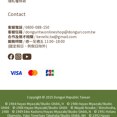
隱私權條款
Contact
客服電話
/ 0800-088-150
客服信箱
/ donguritw.onlineshop@donguri.com.tw
合作及徵才相關
/ benelic.tw@gmail.com
服務時間
/ 週一至週五 11:00~18:00
(國定假日、例假日除外)
Copyright © 2025 Donguri Republic Taiwan
© 1984 Hayao Miyazaki/Studio Ghibli, H © 1986 Hayao Miyazaki/Studio
Ghibli © 1988 Hayao Miyazaki/Studio Ghibli © Akiyuki Nosaka / Shinchosha,
1988 © 1989 Eiko Kadono/Hayao Miyazaki/Studio Ghibli, N © 1991 Hotaru
Okamoto, Yuko Tone/Isao Takahata/Studio Ghibli, NH © 1992 Hayao