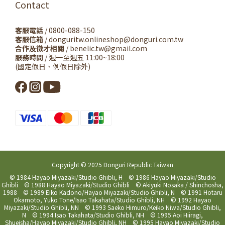
Contact
客服電話
/ 0800-088-150
客服信箱
/ donguritw.onlineshop@donguri.com.tw
合作及徵才相關
/ benelic.tw@gmail.com
服務時間
/ 週一至週五 11:00~18:00
(國定假日、例假日除外)
Copyright © 2025 Donguri Republic Taiwan
© 1984 Hayao Miyazaki/Studio Ghibli, H © 1986 Hayao Miyazaki/Studio
Ghibli © 1988 Hayao Miyazaki/Studio Ghibli © Akiyuki Nosaka / Shinchosha,
1988 © 1989 Eiko Kadono/Hayao Miyazaki/Studio Ghibli, N © 1991 Hotaru
Okamoto, Yuko Tone/Isao Takahata/Studio Ghibli, NH © 1992 Hayao
Miyazaki/Studio Ghibli, NN © 1993 Saeko Himuro/Keiko Niwa/Studio Ghibli,
N © 1994 Isao Takahata/Studio Ghibli, NH © 1995 Aoi Hiiragi,
Shueisha/Hayao Miyazaki/Studio Ghibli, NH © 1995 Hayao Miyazaki/Studio