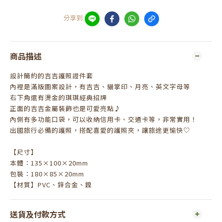
分享到
商品描述
設計簡約的吉吉護照證件套
內裡是滿版圖案設計，有吉吉、貓掌印、月亮、英文字母等
右下角還有燙金的琪琪經典招牌
正面的吉吉金屬裝飾也是可愛亮點♪
內側有多功能口袋，可以收納信用卡、交通卡等，非常實用！
出國旅行必備的護照，搭配喜愛的護照夾，讓旅途更愉快♡
【尺寸】
本體：135×100×20mm
包裝：180×85×20mm
【材質】PVC、鋅合金、鎳
送貨及付款方式