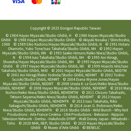
Copyright © 2025 Donguri Republic Taiwan
© 1984 Hayao Miyazaki/Studio Ghibli, H © 1986 Hayao Miyazaki/Studio
Ghibli © 1988 Hayao Miyazaki/Studio Ghibli © Akiyuki Nosaka / Shinchosha,
1988 © 1989 Eiko Kadono/Hayao Miyazaki/Studio Ghibli, N © 1991 Hotaru
Okamoto, Yuko Tone/Isao Takahata/Studio Ghibli, NH © 1992 Hayao
Miyazaki/Studio Ghibli, NN © 1993 Saeko Himuro/Keiko Niwa/Studio Ghibli,
N © 1994 Isao Takahata/Studio Ghibli, NH © 1995 Aoi Hiiragi,
Shueisha/Hayao Miyazaki/Studio Ghibli, NH © 1995 Hayao Miyazaki/Studio
Ghibli © 1997 Hayao Miyazaki/Studio Ghibli, ND © 1999 Hisaichi Ishii/Isao
Takahata/Studio Ghibli, NHD © 2001 Hayao Miyazaki/Studio Ghibli, NDDTM
© 2002 Aoi Hiiragi/Reiko Yoshida/Studio Ghibli, NDHMT © 2002 Toshio
Suzuki/Studio Ghibli, NDHMT © 2004 Diana Wynne Jones/Hayao
Miyazaki/Studio Ghibli, NDDMT © 2006 Ursula K. Le Guin/Keiko Niwa/Studio
Ghibli, NDHDMT © 2008 Hayao Miyazaki/Studio Ghibli, NDHDMT © 2010 Mary
Norton/Keiko Niwa/Studio Ghibli, NDHDMTW © 2011 Chizuru Takahashi,
Tetsuro Sayama/Keiko Niwa/Studio Ghibli, NDHDMT © 2013 Hayao
Miyazaki/Studio Ghibli, NDHDMTK © 2013 Isao Takahata, Riko
Sakaguchi/Studio Ghibli, NDHDMTK © 2014 Joan G. Robinson/Keiko
Niwa/Studio Ghibli, NDHDMTK © 2016 Studio Ghibli - Wild Bunch - Why Not
Productions - Arte France Cinéma - CN4 Productions - Belvision - Nippon
Television Network - Dentsu - Hakuhodo DYMP - Walt Disney Japan - Mitsubishi -
Toho © 2020 NHK, NEP, Studio Ghibli © 2023 Hayao Miyazaki/Studio
Ghibli © Museo d'Arte Ghibli © BENELIC