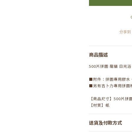
分享到
商品描述
500片拼圖 龍貓 日光浴
■
附件：拼圖專用膠水
■
另有吉卜力專用拼圖
【
商品
尺寸
】
500
片拼
【
材質
】
紙
送貨及付款方式