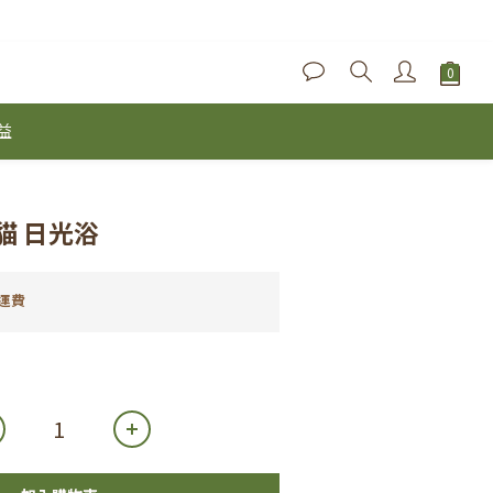
益
貓 日光浴
運費