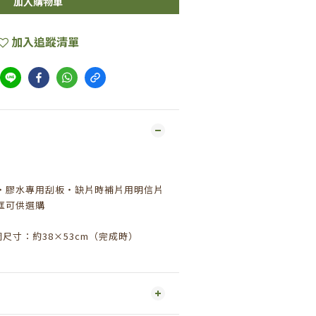
加入購物車
加入追蹤清單
・膠水專用刮板・缺片時補片用明信片
框可供選購
圖尺寸：約
38
×
53cm
（完成時）