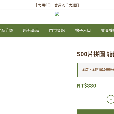
✨註冊會員請務必填寫「真實姓名」
｜每月8日｜會員滿千免運日
✨註冊會員請務必填寫「真實姓名」
作品分類
所有商品
門市資訊
橡子入口
會員權
500片拼圖 龍
全店，全館滿1500免
NT$880