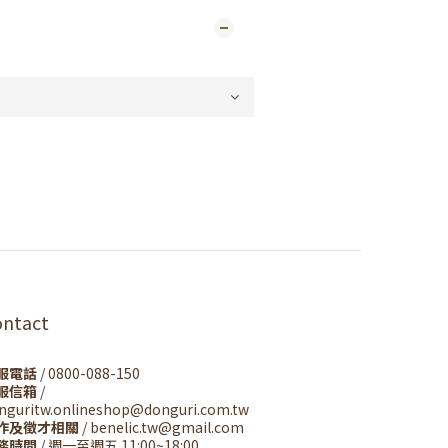
ontact
服電話
/ 0800-088-150
服信箱
/
nguritw.onlineshop@donguri.com.tw
作及徵才相關
/ benelic.tw@gmail.com
務時間
/ 週一至週五 11:00~18:00