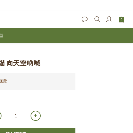
益
龍貓 向天空吶喊
運費