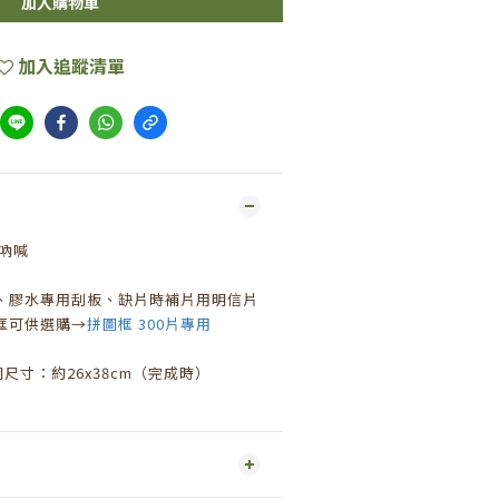
加入購物車
加入追蹤清單
空吶喊
、膠水專用刮板、缺片時補片用明信片
框可供選購→
拼圖框
300
片專用
圖尺寸：約
26x38cm
（完成時）