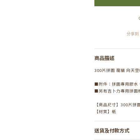
分享到
商品描述
300片拼圖 龍貓 向天
■附件：拼圖專用膠水
■另有吉卜力專用拼圖
【商品尺寸】
300
片拼
【材質】紙
送貨及付款方式