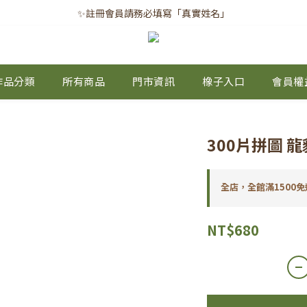
✨註冊會員請務必填寫「真實姓名」
✨註冊會員請務必填寫「真實姓名」
｜每月8日｜會員滿千免運日
✨註冊會員請務必填寫「真實姓名」
作品分類
所有商品
門市資訊
橡子入口
會員權
300片拼圖 
全店，全館滿1500免
NT$680