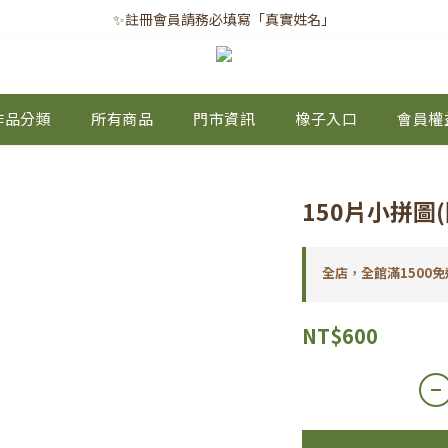
✨註冊會員請務必填寫「真實姓名」
✨註冊會員請務必填寫「真實姓名」
｜每月8日｜會員滿千免運日
✨註冊會員請務必填寫「真實姓名」
作品分類
所有商品
門市資訊
橡子入口
會員權
150片小拼圖
全店，全館滿1500免
NT$600