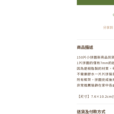
分享到
商品描述
150片小拼圖新商品到
1片拼圖的僅有7mm的
因為是樹脂製的材質，
不需要膠水一片片拼裝
附有框架，拼圖完成後
非常推薦裝飾在家中各
【尺寸】7.6×10.2cm
送貨及付款方式