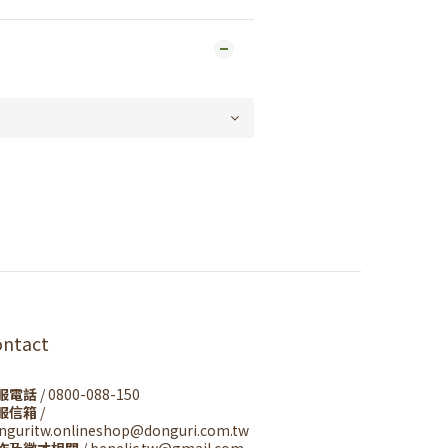
ontact
服電話
/ 0800-088-150
服信箱
/
nguritw.onlineshop@donguri.com.tw