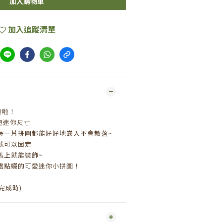
加入購物車
加入追蹤清單
貨啦！
超迷你尺寸
每一片拼圖都能好好地嵌入不會散落~
就可以固定
馬上就能裝飾~
處點綴的可愛迷你小拼圖！
(完成時)