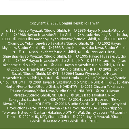
Copyright © 2025 Donguri Republic Taiwan
© 1984 Hayao Miyazaki/Studio Ghibli, H © 1986 Hayao Miyazaki/Studio
Ghibli © 1988 Hayao Miyazaki/Studio Ghibli © Akiyuki Nosaka / Shinchosha,
1988 © 1989 Eiko Kadono/Hayao Miyazaki/Studio Ghibli, N © 1991 Hotaru
Okamoto, Yuko Tone/Isao Takahata/Studio Ghibli, NH © 1992 Hayao
Miyazaki/Studio Ghibli, NN © 1993 Saeko Himuro/Keiko Niwa/Studio Ghibli,
N © 1994 Isao Takahata/Studio Ghibli, NH © 1995 Aoi Hiiragi,
Shueisha/Hayao Miyazaki/Studio Ghibli, NH © 1995 Hayao Miyazaki/Studio
Ghibli © 1997 Hayao Miyazaki/Studio Ghibli, ND © 1999 Hisaichi Ishii/Isao
Takahata/Studio Ghibli, NHD © 2001 Hayao Miyazaki/Studio Ghibli, NDDTM
© 2002 Aoi Hiiragi/Reiko Yoshida/Studio Ghibli, NDHMT © 2002 Toshio
Suzuki/Studio Ghibli, NDHMT © 2004 Diana Wynne Jones/Hayao
Miyazaki/Studio Ghibli, NDDMT © 2006 Ursula K. Le Guin/Keiko Niwa/Studio
Ghibli, NDHDMT © 2008 Hayao Miyazaki/Studio Ghibli, NDHDMT © 2010 Mary
Norton/Keiko Niwa/Studio Ghibli, NDHDMTW © 2011 Chizuru Takahashi,
Tetsuro Sayama/Keiko Niwa/Studio Ghibli, NDHDMT © 2013 Hayao
Miyazaki/Studio Ghibli, NDHDMTK © 2013 Isao Takahata, Riko
Sakaguchi/Studio Ghibli, NDHDMTK © 2014 Joan G. Robinson/Keiko
Niwa/Studio Ghibli, NDHDMTK © 2016 Studio Ghibli - Wild Bunch - Why Not
Productions - Arte France Cinéma - CN4 Productions - Belvision - Nippon
Television Network - Dentsu - Hakuhodo DYMP - Walt Disney Japan - Mitsubishi -
Toho © 2020 NHK, NEP, Studio Ghibli © 2023 Hayao Miyazaki/Studio
Ghibli © Museo d'Arte Ghibli © BENELIC