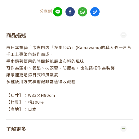
分享到
商品描述
由日本布藝手巾專門店「かまわぬ」
(Kamawanu)
的職人們一片片
手工上漿染色製作而成，
手巾隨著使用的時間越能展出布料的風味
可作為頭巾、餐墊、枕頭套、防塵布，也能裱框作為裝飾
讓家裡更增添日式和風氣氛
多種使用方式和搭配非常值得收藏喔
【尺寸】：
W33×H90cm
【材質】：棉
100%
【產地】：日本
了解更多