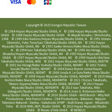
Copyright © 2025 Donguri Republic Taiwan
© 1984 Hayao Miyazaki/Studio Ghibli, H © 1986 Hayao Miyazaki/Studio
Ghibli © 1988 Hayao Miyazaki/Studio Ghibli © Akiyuki Nosaka / Shinchosha,
1988 © 1989 Eiko Kadono/Hayao Miyazaki/Studio Ghibli, N © 1991 Hotaru
Okamoto, Yuko Tone/Isao Takahata/Studio Ghibli, NH © 1992 Hayao
Miyazaki/Studio Ghibli, NN © 1993 Saeko Himuro/Keiko Niwa/Studio Ghibli,
N © 1994 Isao Takahata/Studio Ghibli, NH © 1995 Aoi Hiiragi,
Shueisha/Hayao Miyazaki/Studio Ghibli, NH © 1995 Hayao Miyazaki/Studio
Ghibli © 1997 Hayao Miyazaki/Studio Ghibli, ND © 1999 Hisaichi Ishii/Isao
Takahata/Studio Ghibli, NHD © 2001 Hayao Miyazaki/Studio Ghibli, NDDTM
© 2002 Aoi Hiiragi/Reiko Yoshida/Studio Ghibli, NDHMT © 2002 Toshio
Suzuki/Studio Ghibli, NDHMT © 2004 Diana Wynne Jones/Hayao
Miyazaki/Studio Ghibli, NDDMT © 2006 Ursula K. Le Guin/Keiko Niwa/Studio
Ghibli, NDHDMT © 2008 Hayao Miyazaki/Studio Ghibli, NDHDMT © 2010 Mary
Norton/Keiko Niwa/Studio Ghibli, NDHDMTW © 2011 Chizuru Takahashi,
Tetsuro Sayama/Keiko Niwa/Studio Ghibli, NDHDMT © 2013 Hayao
Miyazaki/Studio Ghibli, NDHDMTK © 2013 Isao Takahata, Riko
Sakaguchi/Studio Ghibli, NDHDMTK © 2014 Joan G. Robinson/Keiko
Niwa/Studio Ghibli, NDHDMTK © 2016 Studio Ghibli - Wild Bunch - Why Not
Productions - Arte France Cinéma - CN4 Productions - Belvision - Nippon
Television Network - Dentsu - Hakuhodo DYMP - Walt Disney Japan - Mitsubishi -
Toho © 2020 NHK, NEP, Studio Ghibli © 2023 Hayao Miyazaki/Studio
Ghibli © Museo d'Arte Ghibli © BENELIC