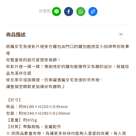
分享到
商品描述
將魔女宅急便影片裡掛在麵包店門口的麵包圈造型小招牌帶到現實
裡
完整重現的超可愛壁掛裝飾！
和影片裡一模一樣！像剛烤好的麵包般獨特又有趣的設計，既醒目
且充滿存在感
掛在家中或房間裡，彷彿躍進魔女宅急便的世界裡~
讓整個空間都更加繽紛有趣喲♪
【尺寸】
商品：約W180×H230×D45mm
包裝：約W240×H290×D100mm
【重量】約655g
【材質】聚酯樹脂、金屬配件
※ 因商品數量有限，為讓更多粉絲均能夠入喜愛的收藏，每人限