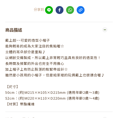
分享到
商品描述
戴上超
~~
可愛的造型小帽子
能
夠
輕易的成為
大家注目的焦點喔☆
立體的耳朵部分是重點
♪
以網狀交織製成，
所以戴上非常輕巧且具有良好的透氣性！
長時間及頻繁的外出也完全不用擔心
加上帽子上有防止脫落的鬆緊帶設計☆
雖然是小孩用的小帽子，但是給家裡的玩偶戴上也很適合喔
♪
【尺寸】
50cm
：
(
約
)W215×H105×D215mm (
適用年齡
2歲
～
3歲
)
52cm
：
(
約
)W220×H110×D220mm (
適用年齡
3歲
～
4歲
)
【材質】聚酯纖維