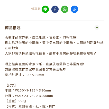
分享到
商品描述
滿載作品世界觀，造型細膩、色彩柔和的相框🖼️
樹上乖巧坐著的小龍貓、壺中探出頭的中龍貓、大龍貓則靜靜地站
在樹根旁
大家都悄悄探頭往相框裡看，還有小黑炭靜靜地躲在樹裡呢💕
附上經典畫面的背景卡紙，直接放著擺飾也非常好看!
無論贈禮或作為家中收藏都非常適合呢💖
※相片尺寸：127×89mm
【尺寸】
本體：W150×H185×D80mm
包裝：W215×H240×D105mm
【重量】550g
【材質】聚酯樹脂、紙、鐵、PET