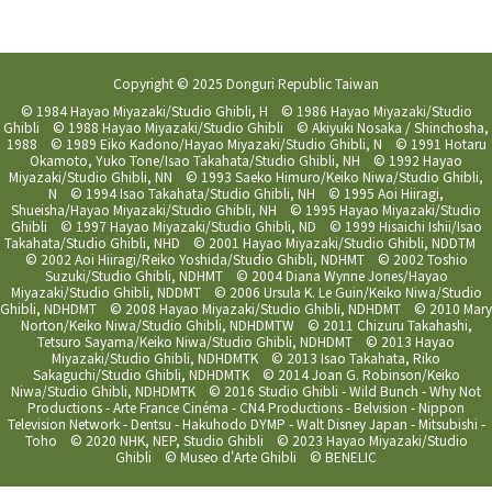
Copyright © 2025 Donguri Republic Taiwan
© 1984 Hayao Miyazaki/Studio Ghibli, H © 1986 Hayao Miyazaki/Studio
Ghibli © 1988 Hayao Miyazaki/Studio Ghibli © Akiyuki Nosaka / Shinchosha,
1988 © 1989 Eiko Kadono/Hayao Miyazaki/Studio Ghibli, N © 1991 Hotaru
Okamoto, Yuko Tone/Isao Takahata/Studio Ghibli, NH © 1992 Hayao
Miyazaki/Studio Ghibli, NN © 1993 Saeko Himuro/Keiko Niwa/Studio Ghibli,
N © 1994 Isao Takahata/Studio Ghibli, NH © 1995 Aoi Hiiragi,
Shueisha/Hayao Miyazaki/Studio Ghibli, NH © 1995 Hayao Miyazaki/Studio
Ghibli © 1997 Hayao Miyazaki/Studio Ghibli, ND © 1999 Hisaichi Ishii/Isao
Takahata/Studio Ghibli, NHD © 2001 Hayao Miyazaki/Studio Ghibli, NDDTM
© 2002 Aoi Hiiragi/Reiko Yoshida/Studio Ghibli, NDHMT © 2002 Toshio
Suzuki/Studio Ghibli, NDHMT © 2004 Diana Wynne Jones/Hayao
Miyazaki/Studio Ghibli, NDDMT © 2006 Ursula K. Le Guin/Keiko Niwa/Studio
Ghibli, NDHDMT © 2008 Hayao Miyazaki/Studio Ghibli, NDHDMT © 2010 Mary
Norton/Keiko Niwa/Studio Ghibli, NDHDMTW © 2011 Chizuru Takahashi,
Tetsuro Sayama/Keiko Niwa/Studio Ghibli, NDHDMT © 2013 Hayao
Miyazaki/Studio Ghibli, NDHDMTK © 2013 Isao Takahata, Riko
Sakaguchi/Studio Ghibli, NDHDMTK © 2014 Joan G. Robinson/Keiko
Niwa/Studio Ghibli, NDHDMTK © 2016 Studio Ghibli - Wild Bunch - Why Not
Productions - Arte France Cinéma - CN4 Productions - Belvision - Nippon
Television Network - Dentsu - Hakuhodo DYMP - Walt Disney Japan - Mitsubishi -
Toho © 2020 NHK, NEP, Studio Ghibli © 2023 Hayao Miyazaki/Studio
Ghibli © Museo d'Arte Ghibli © BENELIC