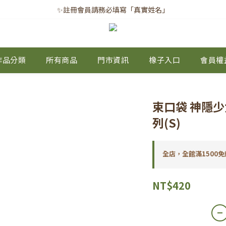
✨註冊會員請務必填寫「真實姓名」
✨註冊會員請務必填寫「真實姓名」
｜每月8日｜會員滿千免運日
✨註冊會員請務必填寫「真實姓名」
作品分類
所有商品
門市資訊
橡子入口
會員權
束口袋 神隱
列(S)
全店，全館滿1500免
NT$420