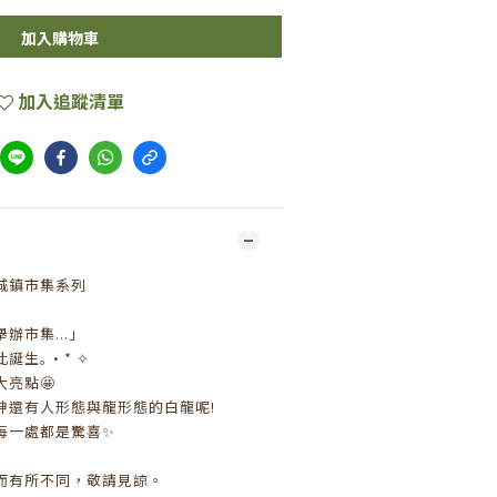
加入購物車
加入追蹤清單
城鎮市集系列
辦市集...」
誕生｡·* ✧
亮點🤩
神還有人形態與龍形態的白龍呢!
每一處都是驚喜✨
而有所不同，敬請見諒。