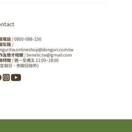
ontact
服電話
/ 0800-088-150
服信箱
/
nguritw.onlineshop@donguri.com.tw
作及徵才相關
/ benelic.tw@gmail.com
務時間
/ 週一至週五 11:00~18:00
國定假日、例假日除外)