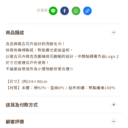
分享到
商品描述
吉吉與復古花卉設計的洗臉毛巾！
採用有機棉製成，對肌膚也更加溫和。
以復古花卉與吉吉圍繞成花圈般的設計，中間點綴著作品Logo♪
尺寸也很適合戶外使用！
不論是自用或作為小禮物都非常合適☆
【尺寸】(約)34×80cm
【材質】本體：棉92％、亞麻8％ / 貼布刺繡：聚酯纖維100％
送貨及付款方式
顧客評價