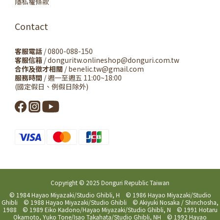
隱私權條款
Contact
客服電話
/ 0800-088-150
客服信箱
/ donguritw.onlineshop@donguri.com.tw
合作及徵才相關
/ benelic.tw@gmail.com
服務時間
/ 週一至週五 11:00~18:00
(國定假日、例假日除外)
Copyright © 2025 Donguri Republic Taiwan
© 1984 Hayao Miyazaki/Studio Ghibli, H © 1986 Hayao Miyazaki/Studio
Ghibli © 1988 Hayao Miyazaki/Studio Ghibli © Akiyuki Nosaka / Shinchosha,
1988 © 1989 Eiko Kadono/Hayao Miyazaki/Studio Ghibli, N © 1991 Hotaru
Okamoto, Yuko Tone/Isao Takahata/Studio Ghibli, NH © 1992 Hayao