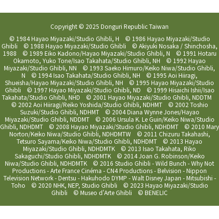
Copyright © 2025 Donguri Republic Taiwan
© 1984 Hayao Miyazaki/Studio Ghibli, H © 1986 Hayao Miyazaki/Studio
Ghibli © 1988 Hayao Miyazaki/Studio Ghibli © Akiyuki Nosaka / Shinchosha,
1988 © 1989 Eiko Kadono/Hayao Miyazaki/Studio Ghibli, N © 1991 Hotaru
Okamoto, Yuko Tone/Isao Takahata/Studio Ghibli, NH © 1992 Hayao
Miyazaki/Studio Ghibli, NN © 1993 Saeko Himuro/Keiko Niwa/Studio Ghibli,
N © 1994 Isao Takahata/Studio Ghibli, NH © 1995 Aoi Hiiragi,
Shueisha/Hayao Miyazaki/Studio Ghibli, NH © 1995 Hayao Miyazaki/Studio
Ghibli © 1997 Hayao Miyazaki/Studio Ghibli, ND © 1999 Hisaichi Ishii/Isao
Takahata/Studio Ghibli, NHD © 2001 Hayao Miyazaki/Studio Ghibli, NDDTM
© 2002 Aoi Hiiragi/Reiko Yoshida/Studio Ghibli, NDHMT © 2002 Toshio
Suzuki/Studio Ghibli, NDHMT © 2004 Diana Wynne Jones/Hayao
Miyazaki/Studio Ghibli, NDDMT © 2006 Ursula K. Le Guin/Keiko Niwa/Studio
Ghibli, NDHDMT © 2008 Hayao Miyazaki/Studio Ghibli, NDHDMT © 2010 Mary
Norton/Keiko Niwa/Studio Ghibli, NDHDMTW © 2011 Chizuru Takahashi,
Tetsuro Sayama/Keiko Niwa/Studio Ghibli, NDHDMT © 2013 Hayao
Miyazaki/Studio Ghibli, NDHDMTK © 2013 Isao Takahata, Riko
Sakaguchi/Studio Ghibli, NDHDMTK © 2014 Joan G. Robinson/Keiko
Niwa/Studio Ghibli, NDHDMTK © 2016 Studio Ghibli - Wild Bunch - Why Not
Productions - Arte France Cinéma - CN4 Productions - Belvision - Nippon
Television Network - Dentsu - Hakuhodo DYMP - Walt Disney Japan - Mitsubishi -
Toho © 2020 NHK, NEP, Studio Ghibli © 2023 Hayao Miyazaki/Studio
Ghibli © Museo d'Arte Ghibli © BENELIC