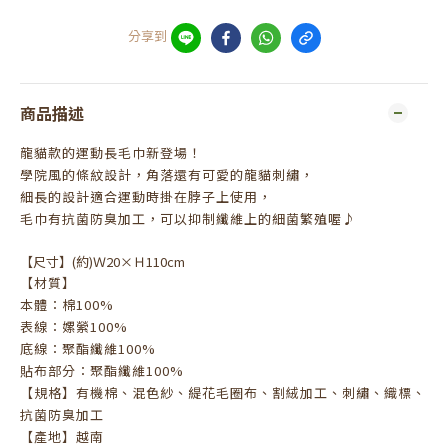
分享到
商品描述
龍貓款的運動長毛巾新登場！
學院風的條紋設計，角落還有可愛的龍貓刺繡，
細長的設計適合運動時掛在脖子上使用，
毛巾有抗菌防臭加工，可以抑制纖維上的細菌繁殖喔♪
【尺寸】(約)Ｗ20×Ｈ110cm
【材質】
本體：棉100%
表線：嫘縈100%
底線：聚酯纖維100%
貼布部分：聚酯纖維100%
【規格】有機棉、混色紗、緹花毛圈布、割絨加工、刺繡、織標、
抗菌防臭加工
【產地】越南