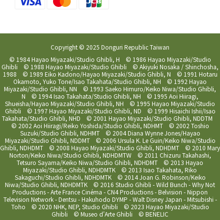
Copyright © 2025 Donguri Republic Taiwan
© 1984 Hayao Miyazaki/Studio Ghibli, H © 1986 Hayao Miyazaki/Studio
Ghibli © 1988 Hayao Miyazaki/Studio Ghibli © Akiyuki Nosaka / Shinchosha,
1988 © 1989 Eiko Kadono/Hayao Miyazaki/Studio Ghibli, N © 1991 Hotaru
Okamoto, Yuko Tone/Isao Takahata/Studio Ghibli, NH © 1992 Hayao
Miyazaki/Studio Ghibli, NN © 1993 Saeko Himuro/Keiko Niwa/Studio Ghibli,
N © 1994 Isao Takahata/Studio Ghibli, NH © 1995 Aoi Hiiragi,
Shueisha/Hayao Miyazaki/Studio Ghibli, NH © 1995 Hayao Miyazaki/Studio
Ghibli © 1997 Hayao Miyazaki/Studio Ghibli, ND © 1999 Hisaichi Ishii/Isao
Takahata/Studio Ghibli, NHD © 2001 Hayao Miyazaki/Studio Ghibli, NDDTM
© 2002 Aoi Hiiragi/Reiko Yoshida/Studio Ghibli, NDHMT © 2002 Toshio
Suzuki/Studio Ghibli, NDHMT © 2004 Diana Wynne Jones/Hayao
Miyazaki/Studio Ghibli, NDDMT © 2006 Ursula K. Le Guin/Keiko Niwa/Studio
Ghibli, NDHDMT © 2008 Hayao Miyazaki/Studio Ghibli, NDHDMT © 2010 Mary
Norton/Keiko Niwa/Studio Ghibli, NDHDMTW © 2011 Chizuru Takahashi,
Tetsuro Sayama/Keiko Niwa/Studio Ghibli, NDHDMT © 2013 Hayao
Miyazaki/Studio Ghibli, NDHDMTK © 2013 Isao Takahata, Riko
Sakaguchi/Studio Ghibli, NDHDMTK © 2014 Joan G. Robinson/Keiko
Niwa/Studio Ghibli, NDHDMTK © 2016 Studio Ghibli - Wild Bunch - Why Not
Productions - Arte France Cinéma - CN4 Productions - Belvision - Nippon
Television Network - Dentsu - Hakuhodo DYMP - Walt Disney Japan - Mitsubishi -
Toho © 2020 NHK, NEP, Studio Ghibli © 2023 Hayao Miyazaki/Studio
Ghibli © Museo d'Arte Ghibli © BENELIC