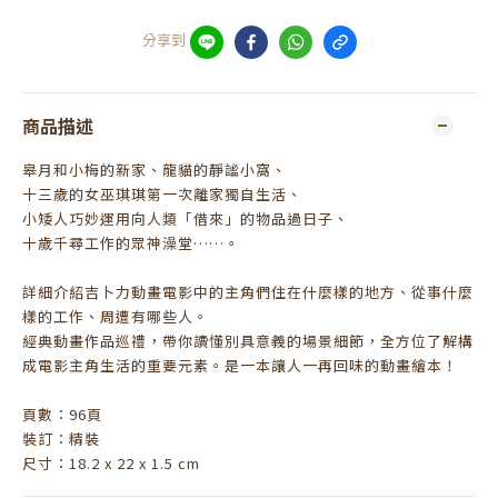
分享到
商品描述
皋月和小梅的新家、龍貓的靜謐小窩、
十三歲的女巫琪琪第一次離家獨自生活、
小矮人巧妙運用向人類「借來」的物品過日子、
十歲千尋工作的眾神澡堂……。
詳細介紹吉卜力動畫電影中的主角們住在什麼樣的地方、從事什麼
樣的工作、周遭有哪些人。
經典動畫作品巡禮，帶你讀懂別具意義的場景細節，全方位了解構
成電影主角生活的重要元素。是一本讓人一再回味的動畫繪本！
頁數：96頁
裝訂：精裝
尺寸：18.2 x 22 x 1.5 cm