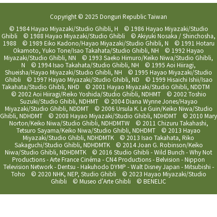
Copyright © 2025 Donguri Republic Taiwan
© 1984 Hayao Miyazaki/Studio Ghibli, H © 1986 Hayao Miyazaki/Studio
Ghibli © 1988 Hayao Miyazaki/Studio Ghibli © Akiyuki Nosaka / Shinchosha,
1988 © 1989 Eiko Kadono/Hayao Miyazaki/Studio Ghibli, N © 1991 Hotaru
Okamoto, Yuko Tone/Isao Takahata/Studio Ghibli, NH © 1992 Hayao
Miyazaki/Studio Ghibli, NN © 1993 Saeko Himuro/Keiko Niwa/Studio Ghibli,
N © 1994 Isao Takahata/Studio Ghibli, NH © 1995 Aoi Hiiragi,
Shueisha/Hayao Miyazaki/Studio Ghibli, NH © 1995 Hayao Miyazaki/Studio
Ghibli © 1997 Hayao Miyazaki/Studio Ghibli, ND © 1999 Hisaichi Ishii/Isao
Takahata/Studio Ghibli, NHD © 2001 Hayao Miyazaki/Studio Ghibli, NDDTM
© 2002 Aoi Hiiragi/Reiko Yoshida/Studio Ghibli, NDHMT © 2002 Toshio
Suzuki/Studio Ghibli, NDHMT © 2004 Diana Wynne Jones/Hayao
Miyazaki/Studio Ghibli, NDDMT © 2006 Ursula K. Le Guin/Keiko Niwa/Studio
Ghibli, NDHDMT © 2008 Hayao Miyazaki/Studio Ghibli, NDHDMT © 2010 Mary
Norton/Keiko Niwa/Studio Ghibli, NDHDMTW © 2011 Chizuru Takahashi,
Tetsuro Sayama/Keiko Niwa/Studio Ghibli, NDHDMT © 2013 Hayao
Miyazaki/Studio Ghibli, NDHDMTK © 2013 Isao Takahata, Riko
Sakaguchi/Studio Ghibli, NDHDMTK © 2014 Joan G. Robinson/Keiko
Niwa/Studio Ghibli, NDHDMTK © 2016 Studio Ghibli - Wild Bunch - Why Not
Productions - Arte France Cinéma - CN4 Productions - Belvision - Nippon
Television Network - Dentsu - Hakuhodo DYMP - Walt Disney Japan - Mitsubishi -
Toho © 2020 NHK, NEP, Studio Ghibli © 2023 Hayao Miyazaki/Studio
Ghibli © Museo d'Arte Ghibli © BENELIC