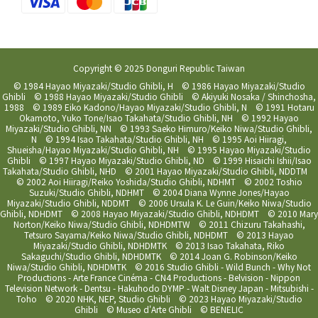
Copyright © 2025 Donguri Republic Taiwan
© 1984 Hayao Miyazaki/Studio Ghibli, H © 1986 Hayao Miyazaki/Studio
Ghibli © 1988 Hayao Miyazaki/Studio Ghibli © Akiyuki Nosaka / Shinchosha,
1988 © 1989 Eiko Kadono/Hayao Miyazaki/Studio Ghibli, N © 1991 Hotaru
Okamoto, Yuko Tone/Isao Takahata/Studio Ghibli, NH © 1992 Hayao
Miyazaki/Studio Ghibli, NN © 1993 Saeko Himuro/Keiko Niwa/Studio Ghibli,
N © 1994 Isao Takahata/Studio Ghibli, NH © 1995 Aoi Hiiragi,
Shueisha/Hayao Miyazaki/Studio Ghibli, NH © 1995 Hayao Miyazaki/Studio
Ghibli © 1997 Hayao Miyazaki/Studio Ghibli, ND © 1999 Hisaichi Ishii/Isao
Takahata/Studio Ghibli, NHD © 2001 Hayao Miyazaki/Studio Ghibli, NDDTM
© 2002 Aoi Hiiragi/Reiko Yoshida/Studio Ghibli, NDHMT © 2002 Toshio
Suzuki/Studio Ghibli, NDHMT © 2004 Diana Wynne Jones/Hayao
Miyazaki/Studio Ghibli, NDDMT © 2006 Ursula K. Le Guin/Keiko Niwa/Studio
Ghibli, NDHDMT © 2008 Hayao Miyazaki/Studio Ghibli, NDHDMT © 2010 Mary
Norton/Keiko Niwa/Studio Ghibli, NDHDMTW © 2011 Chizuru Takahashi,
Tetsuro Sayama/Keiko Niwa/Studio Ghibli, NDHDMT © 2013 Hayao
Miyazaki/Studio Ghibli, NDHDMTK © 2013 Isao Takahata, Riko
Sakaguchi/Studio Ghibli, NDHDMTK © 2014 Joan G. Robinson/Keiko
Niwa/Studio Ghibli, NDHDMTK © 2016 Studio Ghibli - Wild Bunch - Why Not
Productions - Arte France Cinéma - CN4 Productions - Belvision - Nippon
Television Network - Dentsu - Hakuhodo DYMP - Walt Disney Japan - Mitsubishi -
Toho © 2020 NHK, NEP, Studio Ghibli © 2023 Hayao Miyazaki/Studio
Ghibli © Museo d'Arte Ghibli © BENELIC