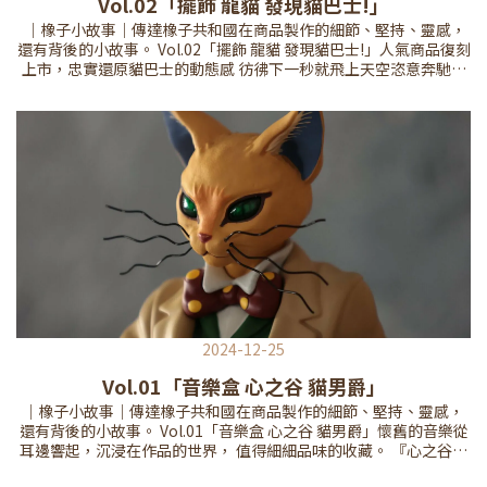
Vol.02「擺飾 龍貓 發現貓巴士!」
｜橡子小故事｜傳達橡子共和國在商品製作的細節、堅持、靈感，
還有背後的小故事。 Vol.02「擺飾 龍貓 發現貓巴士!」人氣商品復刻
上市，忠實還原貓巴士的動態感 彷彿下一秒就飛上天空恣意奔馳！
貓巴士—是在『龍貓』中，龍貓搭乘的交通工具。 頭上有著巴士站
名顯示牌，隨著貓巴士決定目的地，站牌也隨之更換。 毛茸茸的身
體會拉出一個拱門，讓乘客舒適地坐在柔軟的座位裡。貓巴士擁有
12隻腳，可以在空中奔馳並隱形 奔跑的時候，人們會感受到一陣狂
風掠過 充滿靈性與生命感。擺飾細節精緻，貓巴士足底肉球十分可
愛！ 肌肉紋理刻劃生動，皮毛光澤感栩栩如生。 車頭燈小老鼠趴在
貓巴士身上，微小處製作精良 彷彿下一秒就會亮起燈光。接續欣賞
貓巴士 各種活力四射的姿態吧！擺飾 龍貓 發現貓巴士! 點此將貓巴
士帶回家🐾■2025/10/25 (六) 11:00 AM 正式販售 ■售價：12800
元，每人限購乙個 讓貓巴士在家迎接你！
2024-12-25
Vol.01「音樂盒 心之谷 貓男爵」
｜橡子小故事｜傳達橡子共和國在商品製作的細節、堅持、靈感，
還有背後的小故事。 Vol.01「音樂盒 心之谷 貓男爵」懷舊的音樂從
耳邊響起，沉浸在作品的世界， 值得細細品味的收藏。 『心之谷』
的女主角小雯在地球屋遇見的人偶－貓男爵。 以此人偶為設計的貓