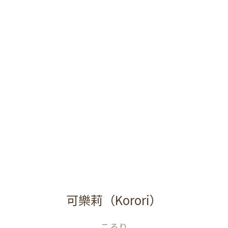
可樂莉（Korori）
ころり