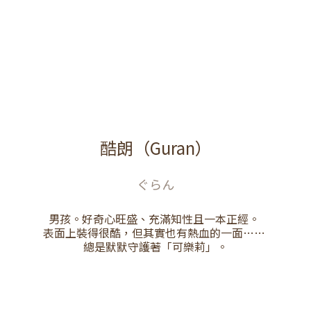
酷朗（Guran）
ぐらん
男孩。好奇心旺盛、充滿知性且一本正經。
表面上裝得很酷，但其實也有熱血的一面……
總是默默守護著「可樂莉」。