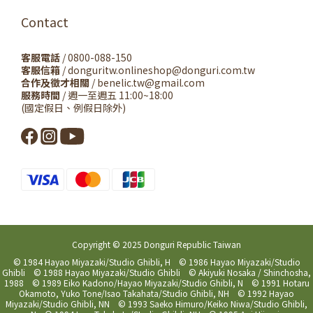
Contact
客服電話
/ 0800-088-150
客服信箱
/ donguritw.onlineshop@donguri.com.tw
合作及徵才相關
/ benelic.tw@gmail.com
服務時間
/ 週一至週五 11:00~18:00
(國定假日、例假日除外)
Copyright © 2025 Donguri Republic Taiwan
© 1984 Hayao Miyazaki/Studio Ghibli, H © 1986 Hayao Miyazaki/Studio
Ghibli © 1988 Hayao Miyazaki/Studio Ghibli © Akiyuki Nosaka / Shinchosha,
1988 © 1989 Eiko Kadono/Hayao Miyazaki/Studio Ghibli, N © 1991 Hotaru
Okamoto, Yuko Tone/Isao Takahata/Studio Ghibli, NH © 1992 Hayao
Miyazaki/Studio Ghibli, NN © 1993 Saeko Himuro/Keiko Niwa/Studio Ghibli,