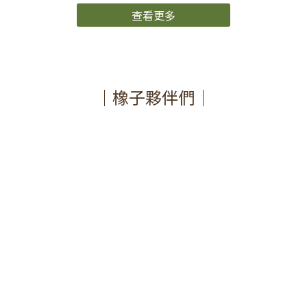
男爵音樂盒是橡子共和國長年來深受大家喜愛的商品，本次重新改
版製作，呈現全新造型。 左 – 改版前 ▍呈現如紳士般的姿態以及些
查看更多
許時髦的氛圍。 ▍彩繪玻璃風格的底座，底座上還有阿月、小提琴
以及腳踏車隱藏其中。右 – 改版後 ▍為了將造型細節展現出來而更
換了材質，以更貼近作品中的模樣及厚實的份量感打造而成。 ▍更
換頭部的材質、從內側鑲嵌上帶有透亮感的材料，讓男爵令人印象
深刻的瞳孔更加深邃。 ▍細看瞳孔會發現如同作品中描繪的直線細
節也忠實還原。一直望著這雙眼睛，美麗的瞳孔令人深陷其中，難
｜橡子夥伴們｜
以自拔。 ▍自改版前沿用到新版的水波狀鬍鬚也是別出心裁的小細
節。 ▍音樂盒整體皆以霧面製作，但男爵鞋子的部分改以亮面塗
裝，呈現如皮鞋般的漆皮質感。 ▍底座則是以與男爵相襯的彩色透
亮零件點綴，令人眼睛為之一亮。 ▍仔細一看，會發現小提琴的模
樣隱藏在底座上。 曲目為經典的鄉村路 (country road)。 懷舊的
音樂從耳邊響起，讓人沉浸在作品的世界， 是值得細細品味的收
藏。 音樂盒 心之谷 貓男爵■2024年12月25日(三) 11:00 AM 正式販
售 ■售價：3880元