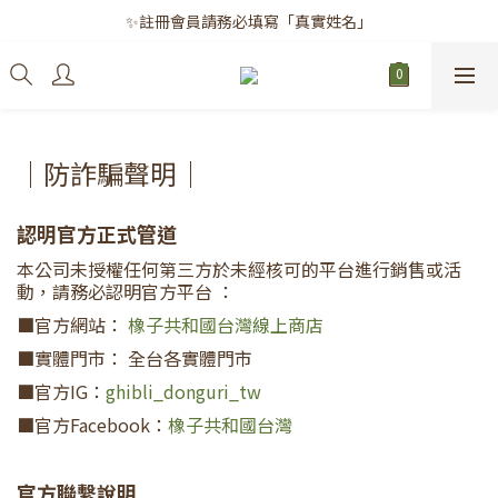
✨註冊會員請務必填寫「真實姓名」
✨註冊會員請務必填寫「真實姓名」
｜每月8日｜會員滿千免運日
✨註冊會員請務必填寫「真實姓名」
｜防詐騙聲明｜
認明官方正式管道
本公司未授權任何第三方於未經核可的平台進行銷售或活
動，請務必認明官方平台 ：
■官方網站：
橡子共和國台灣線上商店
■實體門市： 全台各實體門市
■官方IG：
ghibli_donguri_tw
■官方Facebook：
橡子共和國台灣
官方聯繫說明