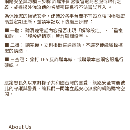
網路安全與防騙三步驟 詐騙集團常假冒電商客服或銀行名
義，或透過外洩流傳的帳號密碼進行不法嘗試登入 。
為保護您的帳號安全，建議於各平台間不宜設立相同帳號密
碼並定期更新，並請牢記以下防騙三步驟 ：
■ 一聽： 聽清楚電話內容是否出現「解除設定」、「重複
扣款」、「誤設經銷商」等詐騙關鍵字 。
■ 二掛： 聽完後，立刻掛斷這通電話，不讓歹徒繼續操控
您的情緒 。
■ 三查證： 撥打 165 反詐騙專線，或聯繫本官網客服進行
確認 。
感謝您長久以來對橡子共和國台灣的喜愛。網路安全需要彼
此的守護與警覺，讓我們一同建立起安心無虞的網路購物空
間。
About Us