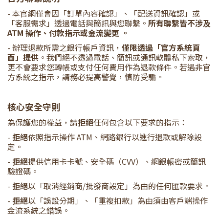
- 本官網僅會因「訂單內容確認」、「配送資訊確認」或
「客服需求」透過電話與簡訊與您聯繫。
所有聯繫皆不涉及
ATM 操作、付款指示或金流變更 。
- 辦理退款所需之銀行帳戶資訊，
僅限透過「官方系統頁
面」提供
。我們絕不透過電話、簡訊或通訊軟體私下索取，
更不會要求您轉帳或支付任何費用作為退款條件。若遇非官
方系統之指示，請務必提高警覺，慎防受騙。
核心安全守則
為保護您的權益，請
拒絕
任何包含以下要求的指示：
-
拒絕
依照指示操作 ATM、網路銀行以進行退款或解除設
定。
-
拒絕
提供信用卡卡號、安全碼（CVV）、網銀帳密或簡訊
驗證碼。
-
拒絕
以「取消經銷商/批發商設定」為由的任何匯款要求。
-
拒絕
以「誤設分期」、「重複扣款」為由須由客戶端操作
金流系統之錯誤。