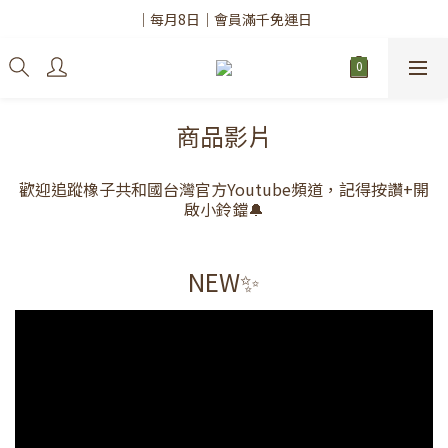
✨註冊會員請務必填寫「真實姓名」
｜每月8日｜會員滿千免運日
✨註冊會員請務必填寫「真實姓名」
商品影片
歡迎追蹤橡子共和國台灣官方Youtube頻道，記得按讚+開
啟小鈴鐺🔔
NEW✨