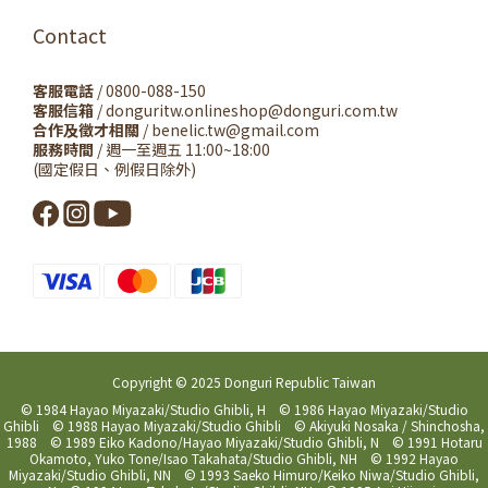
Contact
客服電話
/ 0800-088-150
客服信箱
/ donguritw.onlineshop@donguri.com.tw
合作及徵才相關
/ benelic.tw@gmail.com
服務時間
/ 週一至週五 11:00~18:00
(國定假日、例假日除外)
Copyright © 2025 Donguri Republic Taiwan
© 1984 Hayao Miyazaki/Studio Ghibli, H © 1986 Hayao Miyazaki/Studio
Ghibli © 1988 Hayao Miyazaki/Studio Ghibli © Akiyuki Nosaka / Shinchosha,
1988 © 1989 Eiko Kadono/Hayao Miyazaki/Studio Ghibli, N © 1991 Hotaru
Okamoto, Yuko Tone/Isao Takahata/Studio Ghibli, NH © 1992 Hayao
Miyazaki/Studio Ghibli, NN © 1993 Saeko Himuro/Keiko Niwa/Studio Ghibli,