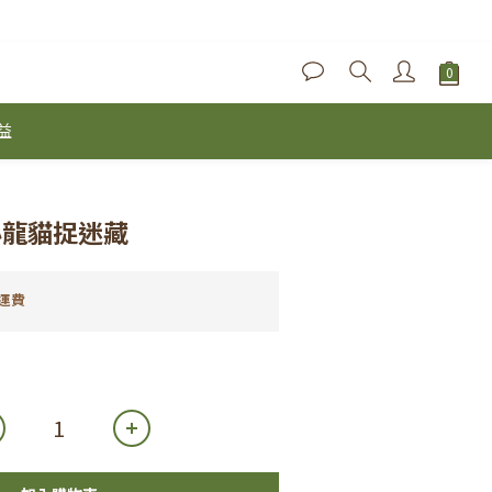
益
小龍貓捉迷藏
運費