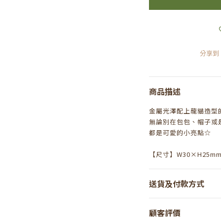
分享到
商品描述
金屬光澤配上龍貓造型
無論別在包包、帽子或
都是可愛的小亮點☆
【尺寸】W30×H25m
送貨及付款方式
顧客評價