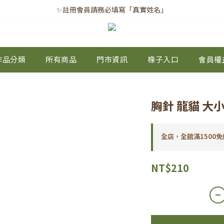
✨註冊會員請務必填寫「真實姓名」
✨註冊會員請務必填寫「真實姓名」
｜每月8日｜會員滿千免運日
✨註冊會員請務必填寫「真實姓名」
作品分類
所有商品
門市資訊
橡子入口
會員權
胸針 龍貓 大
全店，全館滿1500免
NT$210