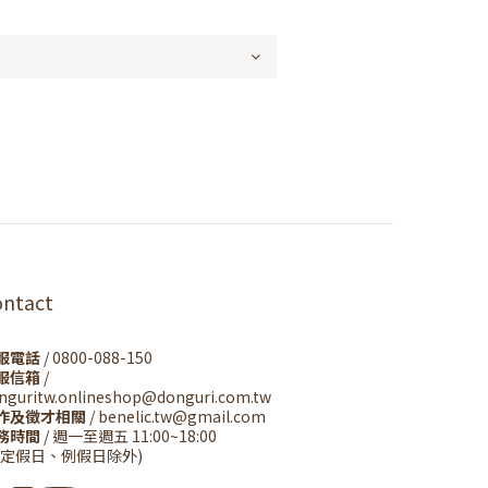
ontact
服電話
/ 0800-088-150
服信箱
/
nguritw.onlineshop@donguri.com.tw
作及徵才相關
/ benelic.tw@gmail.com
務時間
/ 週一至週五 11:00~18:00
國定假日、例假日除外)