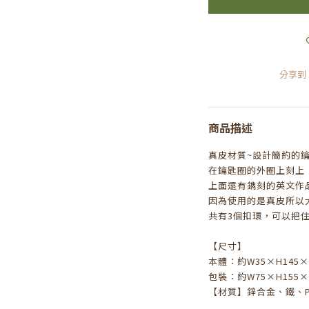
分享到
商品描述
真皮材質~設計簡約的
在鑰匙圈的外圈上刻上“ST
上面還有鐫刻的英文作
因為使用的是真皮所以
共有3個扣環，可以把
【尺寸】
本體：約W35×H145×
包裝：約W75×H155×
【材質】鋅合金、鐵、