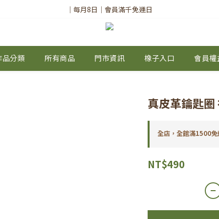
✨註冊會員請務必填寫「真實姓名」
｜每月8日｜會員滿千免運日
✨註冊會員請務必填寫「真實姓名」
作品分類
所有商品
門市資訊
橡子入口
會員權
真皮革鑰匙圈 
全店，全館滿1500免
NT$490