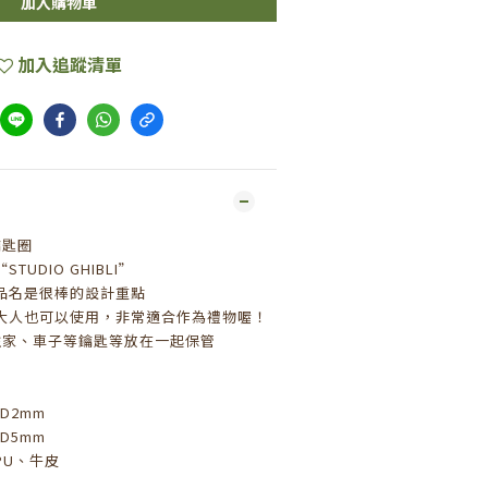
加入購物車
加入追蹤清單
鑰匙圈
UDIO GHIBLI”
品名是很棒的設計重點
大人也可以使用，非常適合作為禮物喔！
住家、車子等鑰匙等放在一起保管
D2mm
D5mm
PU、牛皮