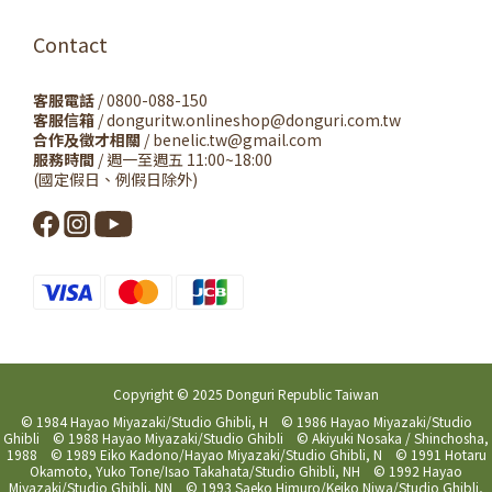
Contact
客服電話
/ 0800-088-150
客服信箱
/ donguritw.onlineshop@donguri.com.tw
合作及徵才相關
/ benelic.tw@gmail.com
服務時間
/ 週一至週五 11:00~18:00
(國定假日、例假日除外)
Copyright © 2025 Donguri Republic Taiwan
© 1984 Hayao Miyazaki/Studio Ghibli, H © 1986 Hayao Miyazaki/Studio
Ghibli © 1988 Hayao Miyazaki/Studio Ghibli © Akiyuki Nosaka / Shinchosha,
1988 © 1989 Eiko Kadono/Hayao Miyazaki/Studio Ghibli, N © 1991 Hotaru
Okamoto, Yuko Tone/Isao Takahata/Studio Ghibli, NH © 1992 Hayao
Miyazaki/Studio Ghibli, NN © 1993 Saeko Himuro/Keiko Niwa/Studio Ghibli,