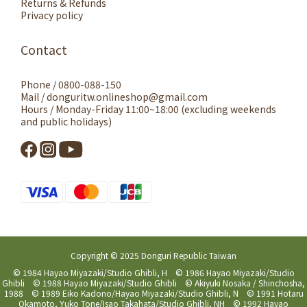
Returns & Refunds
Privacy policy
Contact
Phone / 0800-088-150
Mail / donguritw.onlineshop@gmail.com
Hours / Monday-Friday 11:00~18:00 (excluding weekends
and public holidays)
Copyright © 2025 Donguri Republic Taiwan
© 1984 Hayao Miyazaki/Studio Ghibli, H © 1986 Hayao Miyazaki/Studio
Ghibli © 1988 Hayao Miyazaki/Studio Ghibli © Akiyuki Nosaka / Shinchosha,
1988 © 1989 Eiko Kadono/Hayao Miyazaki/Studio Ghibli, N © 1991 Hotaru
Okamoto, Yuko Tone/Isao Takahata/Studio Ghibli, NH © 1992 Hayao