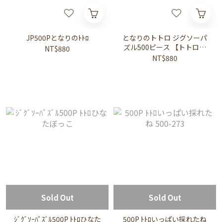
JP500Pとなりのﾄﾄﾛ
となりのトトロ ジグソーパ
ズル500ピース 【トトロと
NT$880
おひるね】500-247
NT$880
Sold Out
Sold Out
ｼﾞｸﾞｿｰﾊﾟｽﾞﾙ500P ﾄﾄﾛひなた
500P ﾄﾄﾛいっぱい採れたね