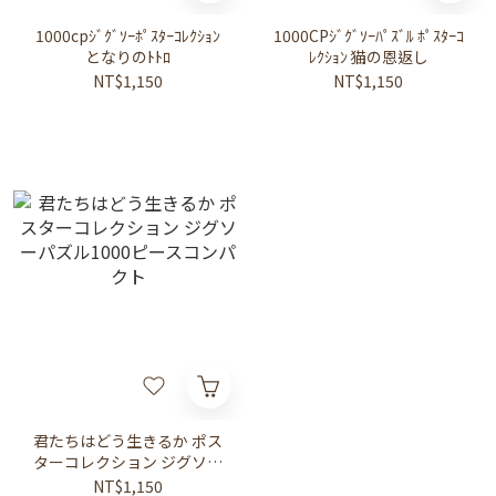
1000cpｼﾞｸﾞｿｰﾎﾟｽﾀｰｺﾚｸｼｮﾝ
1000CPｼﾞｸﾞｿｰﾊﾟｽﾞﾙ ﾎﾟｽﾀｰｺ
となりのﾄﾄﾛ
ﾚｸｼｮﾝ 猫の恩返し
NT$1,150
NT$1,150
君たちはどう生きるか ポス
ターコレクション ジグソー
パズル1000ピースコンパク
NT$1,150