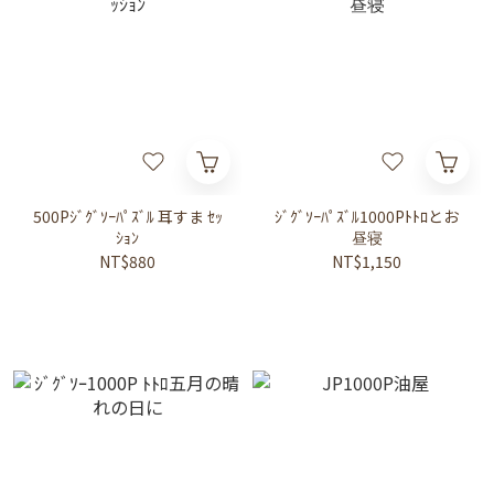
500Pｼﾞｸﾞｿｰﾊﾟｽﾞﾙ 耳すま ｾｯ
ｼﾞｸﾞｿｰﾊﾟｽﾞﾙ1000Pﾄﾄﾛとお
ｼｮﾝ
昼寝
NT$880
NT$1,150