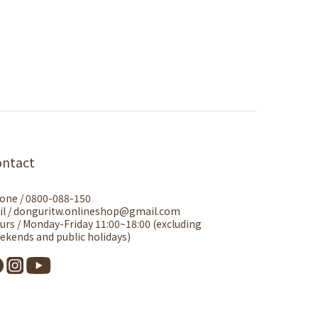
ontact
one / 0800-088-150
il / donguritw.onlineshop@gmail.com
urs / Monday-Friday 11:00~18:00 (excluding
ekends and public holidays)