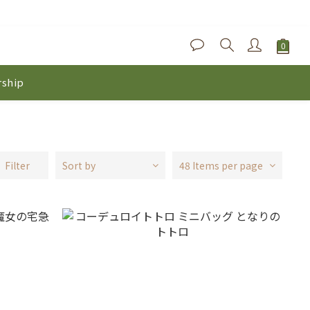
ship
Filter
Sort by
48 Items per page