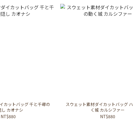
トバッグ 千と千尋の
スウェット素材ダイカットバッグ 
隠し カオナシ
く城 カルシファー
NT$880
NT$880