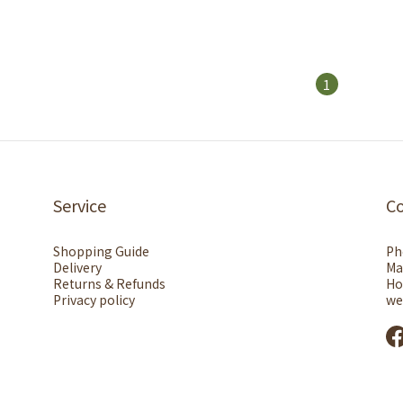
1
Service
C
Shopping Guide
Ph
Delivery
Ma
Returns & Refunds
Ho
Privacy policy
we