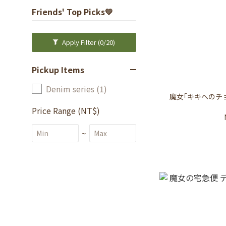
Friends' Top Picks💛
Apply Filter
(0/20)
Pickup Items
Denim series (1)
魔女｢キキへのチ
Price Range (NT$)
~