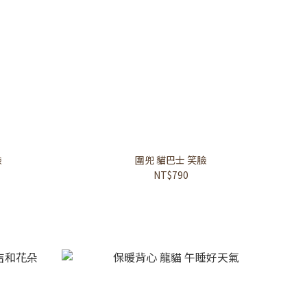
臉
圍兜 貓巴士 笑臉
NT$790