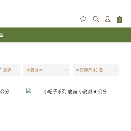
益
篩選
商品排序
每頁顯示 48 個