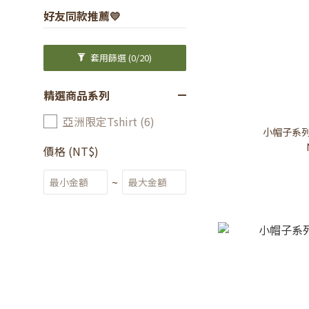
好友同款推薦💛
套用篩選
(0/20)
精選商品系列
亞洲限定Tshirt (6)
小帽子系列
價格 (NT$)
~