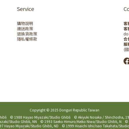
Service
C
購物說明
客
運送政策
客
退換貨政策
do
隱私權條款
合
服
(
Copyright © 2025 Donguri Republic Taiwan
hibli © 1988 Hayao Miyazaki/Studio Ghibli © Akiyuki Nosaka / Shinchosha,
aki/Studio Ghibli, NN © 1993 Saeko Himuro/Keiko Niwa/Studio Ghibli, N © 1
7 Hayao Miyazaki/Studio Ghibli, ND © 1999 Hisaichi Ishii/Isao Takahata/Stu