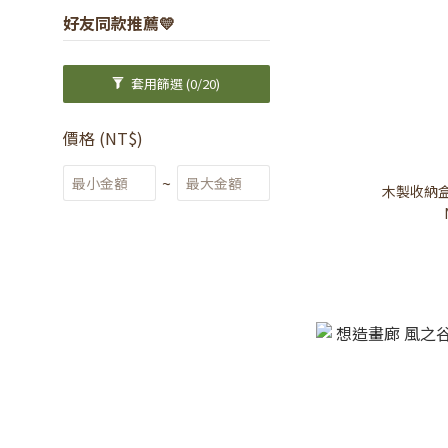
好友同款推薦💛
套用篩選
(0/20)
價格 (NT$)
~
木製收納盒