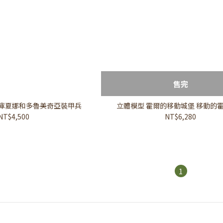
售完
 庫夏娜和多魯美奇亞裝甲兵
立體模型 霍爾的移動城堡 移動的
NT$4,500
NT$6,280
1