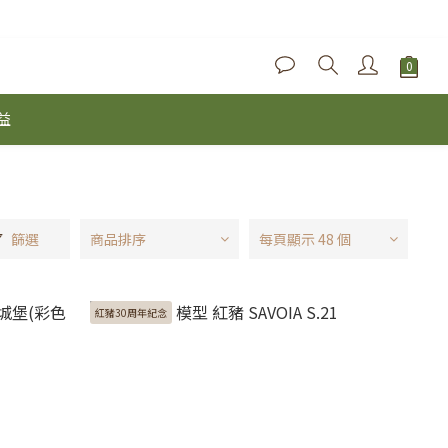
益
篩選
商品排序
每頁顯示 48 個
紅豬30周年紀念