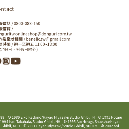
ontact
服電話
/ 0800-088-150
服信箱
/
nguritw.onlineshop@donguri.com.tw
作及徵才相關
/ benelic.tw@gmail.com
務時間
/ 週一至週五 11:00~18:00
國定假日、例假日除外)
 1988 © 1989 Eiko Kadono/Hayao Miyazaki/Studio Ghibli, N © 1991 Hotaru
994 Isao Takahata/Studio Ghibli, NH © 1995 Aoi Hiiragi, Shueisha/Hayao
dio Ghibli, NHD © 2001 Hayao Miyazaki/Studio Ghibli, NDDTM © 2002 Aoi