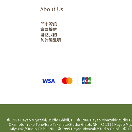
About Us
門市資訊
會員權益
聯絡我們
防詐騙聲明
© 1984 Hayao Miyazaki/Studio Ghibli, H © 1986 Hayao Miyazaki/Studio G
Okamoto, Yuko Tone/Isao Takahata/Studio Ghibli, NH © 1992 Hayao Miyaz
Miyazaki/Studio Ghibli, NH © 1995 Hayao Miyazaki/Studio Ghibli © 199